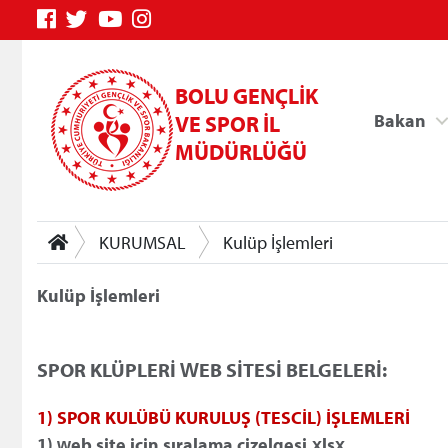
BOLU GENÇLİK
Bakan
VE SPOR İL
MÜDÜRLÜĞÜ
KURUMSAL
Kulüp İşlemleri
Kulüp İşlemleri
Genç Bilgi Sistemi
SPOR KLÜPLERİ WEB SİTESİ BELGELERİ:
1) SPOR KULÜBÜ KURULUŞ (TESCİL) İŞLEMLERİ
1) web site için sıralama çizelgesi.xlsx