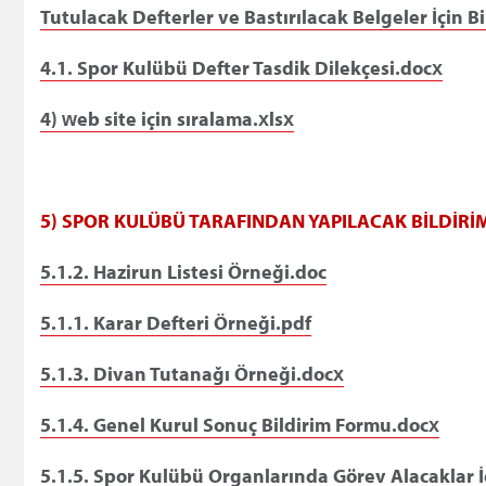
Tutulacak Defterler ve Bastırılacak Belgeler İçin B
4.1. Spor Kulübü Defter Tasdik Dilekçesi.docx
4) web site için sıralama.xlsx
5) SPOR KULÜBÜ TARAFINDAN YAPILACAK BİLDİRİ
5.1.2. Hazirun Listesi Örneği.doc
5.1.1. Karar Defteri Örneği.pdf
5.1.3. Divan Tutanağı Örneği.docx
5.1.4. Genel Kurul Sonuç Bildirim Formu.docx
5.1.5. Spor Kulübü Organlarında Görev Alacaklar