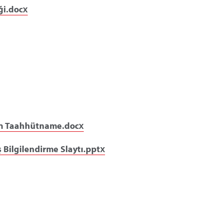
ği.docx
çin Taahhütname.docx
Bilgilendirme Slaytı.pptx