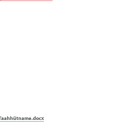
n Taahhütname.docx