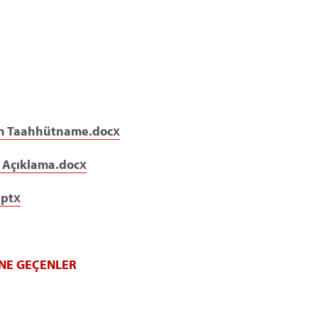
çin Taahhütname.docx
l Açıklama.docx
pptx
NE GEÇENLER