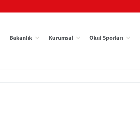
Bakanlık
Kurumsal
Okul Sporları
Spor Bilgi Sistemi
Kredi/Yurt İşlemle