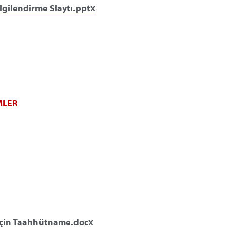
ilgilendirme Slaytı.pptx
MLER
 İçin Taahhütname.docx