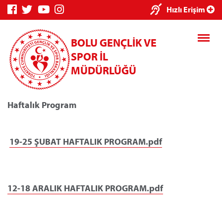
×
Hızlı Erişim
BOLU GENÇLİK VE
SPOR İL
MÜDÜRLÜĞÜ
Haftalık Program
Genç Bilgi
Spor Bilgi
Kredi/Yurt
Sistemi
Sistemi
İşlemleri
19-25 ŞUBAT HAFTALIK PROGRAM.pdf
Kredi/Yurt E-
12-18 ARALIK HAFTALIK PROGRAM.pdf
Ödeme