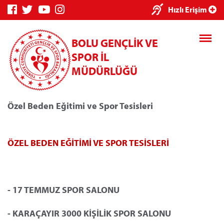
×
Hızlı Erişim
BOLU GENÇLİK VE
SPOR İL
MÜDÜRLÜĞÜ
Özel Beden Eğitimi ve Spor Tesisleri
Genç Bilgi
Spor Bilgi
Kredi/Yurt
Sistemi
Sistemi
İşlemleri
ÖZEL BEDEN EĞİTİMİ VE SPOR TESİSLERİ
Kredi/Yurt E-
- 17 TEMMUZ SPOR SALONU
Ödeme
- KARAÇAYIR 3000 KİŞİLİK SPOR SALONU