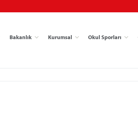
Bakanlık
Kurumsal
Okul Sporları
Spor Bilgi Sistemi
Kredi/Yurt İşlemle