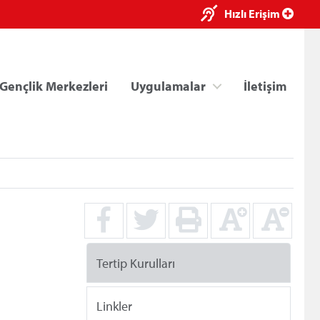
×
Hızlı Erişim
Gençlik Merkezleri
Uygulamalar
İletişim
ri
Kredi/Yurt E-Ödeme
Tertip Kurulları
Linkler