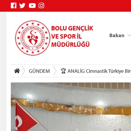
BOLU GENÇLİK
Bakan
VE SPOR İL
MÜDÜRLÜĞÜ
GÜNDEM
🏆 ANALİG Cimnastik Türkiye Biri
Genç Bilgi Sistemi