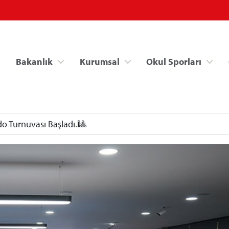
Bakanlık
Kurumsal
Okul Sporları
do Turnuvası Başladı.🎱
Spor Bilgi Sistemi
Kredi/Yurt İşlemle