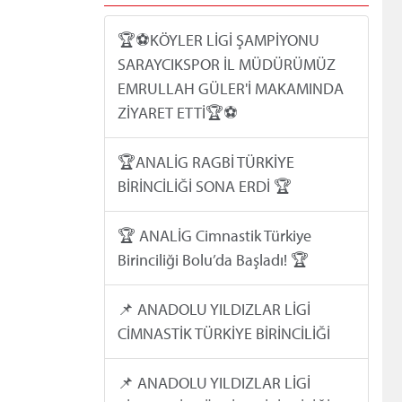
🏆⚽️KÖYLER LİGİ ŞAMPİYONU
SARAYCIKSPOR İL MÜDÜRÜMÜZ
EMRULLAH GÜLER'İ MAKAMINDA
ZİYARET ETTİ🏆⚽️
🏆ANALİG RAGBİ TÜRKİYE
BİRİNCİLİĞİ SONA ERDİ 🏆
🏆 ANALİG Cimnastik Türkiye
Birinciliği Bolu’da Başladı! 🏆
📌 ANADOLU YILDIZLAR LİGİ
CİMNASTİK TÜRKİYE BİRİNCİLİĞİ
📌 ANADOLU YILDIZLAR LİGİ