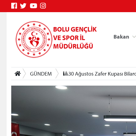
BOLU GENÇLİK
Bakan
VE SPOR İL
MÜDÜRLÜĞÜ
GÜNDEM
🎱30 Ağustos Zafer Kupası Bilar
Genç Bilgi Sistemi