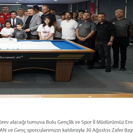
rev alacağı turnuva Bolu Gençlik ve Spor İl Müdürümüz Em
AN ve Genç sporcularımızın katılımıyla 30 Ağustos Zafer Ba