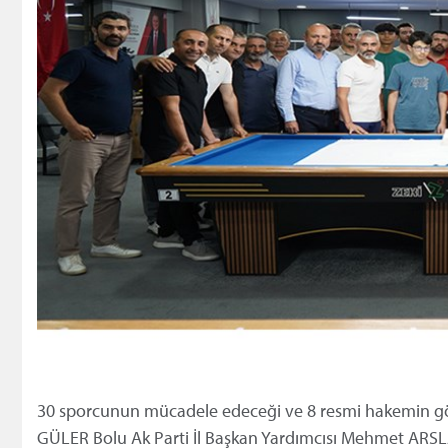
30 sporcunun mücadele edeceği ve 8 resmi hakemin gö
GÜLER Bolu Ak Parti İl Başkan Yardımcısı Mehmet ARSL