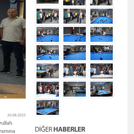
26.08.2025
rullah
DİĞER
HABERLER
yramına