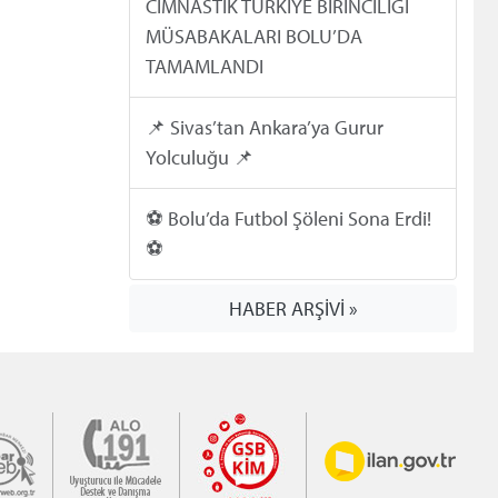
CİMNASTİK TÜRKİYE BİRİNCİLİĞİ
MÜSABAKALARI BOLU’DA
TAMAMLANDI
📌 Sivas’tan Ankara’ya Gurur
Yolculuğu 📌
⚽️ Bolu’da Futbol Şöleni Sona Erdi!
⚽️
HABER ARŞİVİ »