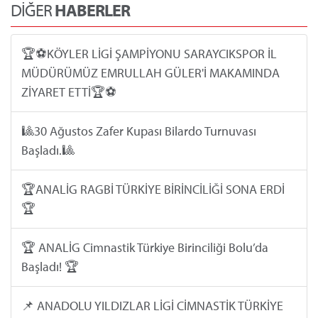
DİĞER
HABERLER
🏆⚽️KÖYLER LİGİ ŞAMPİYONU SARAYCIKSPOR İL
MÜDÜRÜMÜZ EMRULLAH GÜLER'İ MAKAMINDA
ZİYARET ETTİ🏆⚽️
🎱30 Ağustos Zafer Kupası Bilardo Turnuvası
Başladı.🎱
🏆ANALİG RAGBİ TÜRKİYE BİRİNCİLİĞİ SONA ERDİ
🏆
🏆 ANALİG Cimnastik Türkiye Birinciliği Bolu’da
Başladı! 🏆
📌 ANADOLU YILDIZLAR LİGİ CİMNASTİK TÜRKİYE